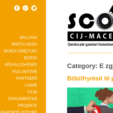
BALLINA
Skip to content
RRETH NESH
BORDI DREJTUES
BORDI
KËSHILLDHËNËS
Category:
E zg
HULUMTIME
Bilbilfryrësit t
PARTNERË
LAJME
FILM
DOKUMENTAR
PROJEKTE
RAPORTE VJETORE