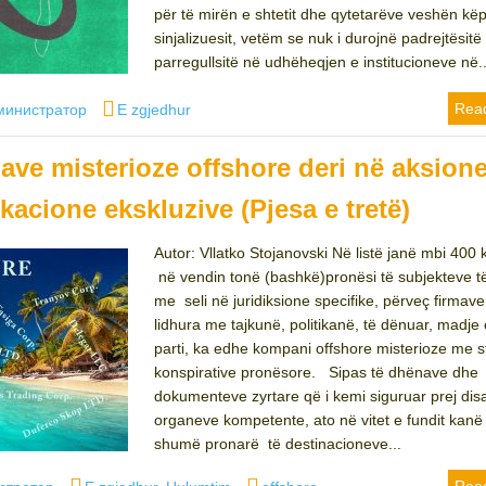
për të mirën e shtetit dhe qytetarëve veshën kë
sinjalizuesit, vetëm se nuk i durojnë padrejtësitë
parregullsitë në udhëheqjen e institucioneve në..
hor
Categories
Rea
министратор
E zgjedhur
ve misterioze offshore deri në aksione
kacione ekskluzive (Pjesa e tretë)
Аutor: Vllatko Stojanovski Në listë janë mbi 400
në vendin tonë (bashkë)pronësi të subjekteve t
me seli në juridiksione specifike, përveç firmave
lidhura me tajkunë, politikanë, të dënuar, madj
parti, ka edhe kompani offshore misterioze me s
konspirative pronësore. Sipas të dhënave dhe
dokumenteve zyrtare që i kemi siguruar prej dis
organeve kompetente, ato në vitet e fundit kanë
shumë pronarë të destinacioneve...