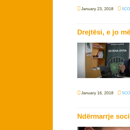
Posted
Auth
January 23, 2018
SCO
on
Drejtësi, e jo m
Posted
Auth
January 16, 2018
SCO
on
Ndërmarrje soci