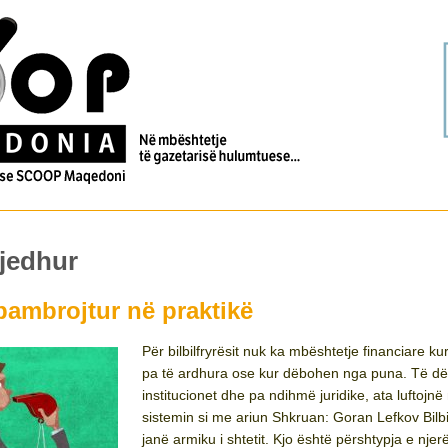
jedhur
ë pambrojtur në praktikë
Për bilbilfryrësit nuk ka mbështetje financiare k
pa të ardhura ose kur dëbohen nga puna. Të d
institucionet dhe pa ndihmë juridike, ata luftojn
sistemin si me ariun Shkruan: Goran Lefkov Bilbil
janë armiku i shtetit. Kjo është përshtypja e nje