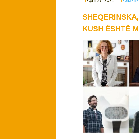
Posted
Author
April 27, 2021
Админи
on
SHEQERINSKA,
KUSH ËSHTË M