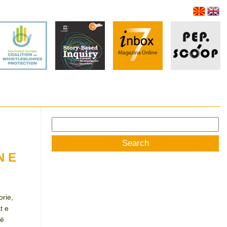
Search
for:
N E
orie,
t e
në