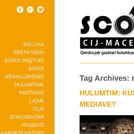
BALLINA
Skip to content
RRETH NESH
BORDI DREJTUES
BORDI
KËSHILLDHËNËS
Tag Archives:
HULUMTIME
HULUMTIM: KU
PARTNERË
LAJME
MEDIAVE?
FILM
DOKUMENTAR
PROJEKTE
RAPORTE VJETORE