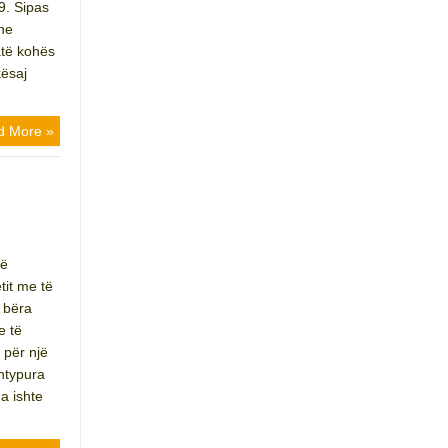
9. Sipas
dhe
atë kohës
ësaj
d More »
T
të
tit me të
ë bëra
e të
 për një
shtypura
a ishte