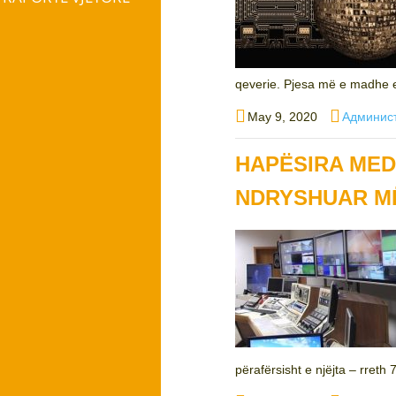
qeverie. Pjesa më e madhe e
Posted
Author
May 9, 2020
Админис
on
HAPËSIRA MED
NDRYSHUAR MË
përafërsisht e njëjta – rreth 7