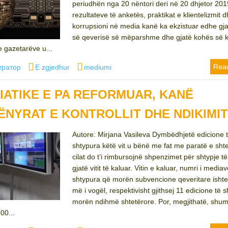
periudhën nga 20 nëntori deri në 20 dhjetor 201
rezultateve të anketës, praktikat e klientelizmit 
korrupsioni në media kanë ka ekzistuar edhe gj
së qeverisë së mëparshme dhe gjatë kohës së k
 gazetarëve u...
Categories
Tags
Rea
тратор
E zgjedhur
mediumi
IATIKE E PA REFORMUAR, KANË
NYRAT E KONTROLLIT DHE NDIKIMI
Autore: Mirjana Vasileva Dymbëdhjetë edicione 
shtypura këtë vit u bënë me fat me paratë e shte
cilat do t’i rimbursojnë shpenzimet për shtypje t
gjatë vitit të kaluar. Vitin e kaluar, numri i mediav
shtypura që morën subvencione qeveritare ishte
më i vogël, respektivisht gjithsej 11 edicione të 
morën ndihmë shtetërore. Por, megjithatë, shum
00...