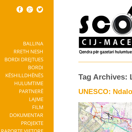
BALLINA
Skip to content
RRETH NESH
BORDI DREJTUES
BORDI
KËSHILLDHËNËS
Tag Archives: L
HULUMTIME
UNESCO: Ndaloni
PARTNERË
LAJME
FILM
DOKUMENTAR
PROJEKTE
RAPORTE VJETORE