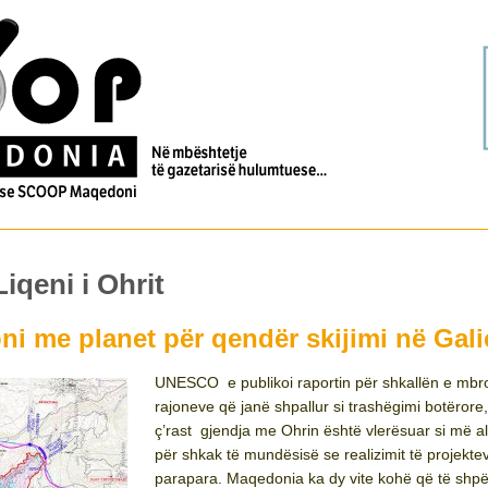
iqeni i Ohrit
 me planet për qendër skijimi në Gali
UNESCO e publikoi raportin për shkallën e mbro
rajoneve që janë shpallur si trashëgimi botërore
ç’rast gjendja me Ohrin është vlerësuar si më 
për shkak të mundësisë se realizimit të projekte
parapara. Maqedonia ka dy vite kohë që të shpë