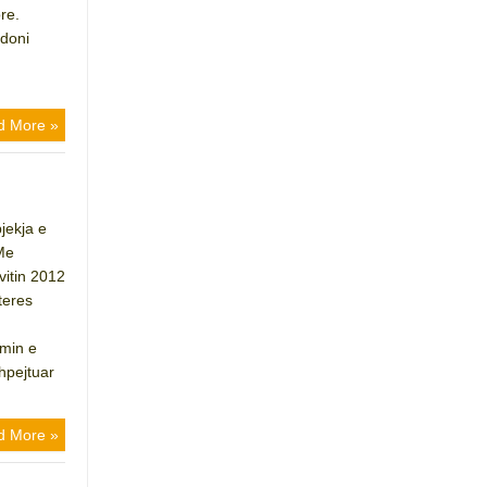
re.
doni
d More »
jekja e
“Me
 vitin 2012
teres
imin e
shpejtuar
d More »