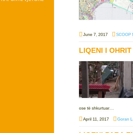
Posted
Author
June 7, 2017
SCOOP 
on
LIQENI I OHRI
ose të shkurtuar....
Posted
Author
April 11, 2017
Goran L
on