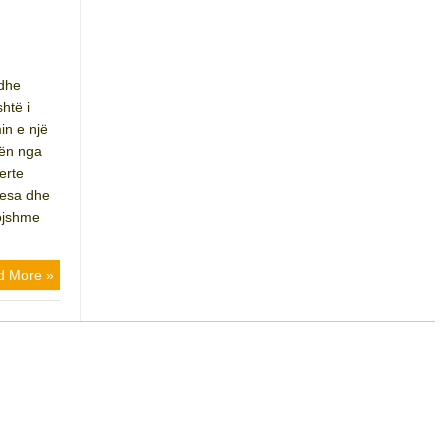
edhe
htë i
in e një
kën nga
erte
rtesa dhe
vojshme
d More »