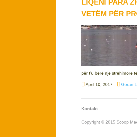
LIQENI PARA 
VETËM PËR PR
për t’u bërë një strehimore të
Posted
Author
April 10, 2017
Goran L
on
Kontakt
Copyright © 2015 Scoop Mac