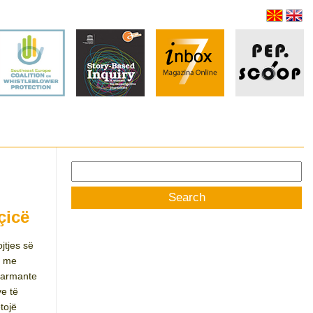
Search
for:
çicë
jtjes së
, me
alarmante
ve të
tojë