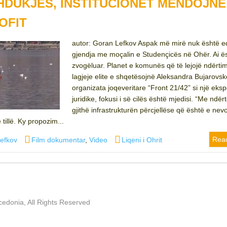
ZHDUKJES, INSTITUCIONET MENDOJNË
OFIT
autor: Goran Lefkov Aspak më mirë nuk është 
gjendja me moçalin e Studençicës në Ohër. Ai ës
zvogëluar. Planet e komunës që të lejojë ndërtim
lagjeje elite e shqetësojnë Aleksandra Bujarovs
organizata joqeveritare “Front 21/42” si një eksp
juridike, fokusi i së cilës është mjedisi. “Me ndë
gjithë infrastrukturën përcjellëse që është e ne
 tillë. Ky propozim...
Categories
Tags
Rea
efkov
Film dokumentar
,
Video
Liqeni i Ohrit
edonia, All Rights Reserved