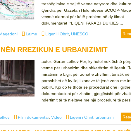
trashëgimine e saj të vetme natyrore dhe kulturo
Qendra për Gazetari Hulumtuese SCOOP-Maqe
veçmë alarmoi për këtë problem në dy filmat
dokumentarët “LIQENI PARA ZHDUKJES,...
Categories
Tags
Rea
Maqedoni
Lajme
Liqeni i Ohrit
,
UNESCO
T NËN RREZIKUN E URBANIZIMIT
autor: Goran Lefkov Por, ky hotel nuk është përp
vetme për urbanizim dhe shkatërrim të liqenit. 
miratimin e Ligjit për zonat e zhvillimit turistik në
parashihet që ky lloj i zonave të jenë zona me in
publiK. Kjo do të thotë se procedurat dhe i gjithë
dokumentacioni për zbatim, gjegjësisht për zbat
ndërtimit të të njëjtave me një procedurë të për
Categories
Tags
Rea
efkov
Film dokumentar
,
Video
Liqeni i Ohrit
,
urbanizim