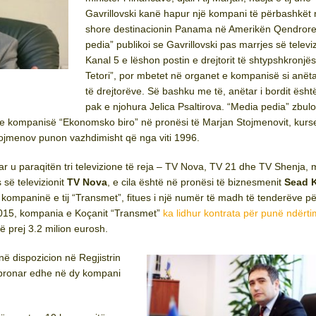
Gavrillovski kanë hapur një kompani të përbashkët n
shore destinacionin Panama në Amerikën Qendrore
pedia” publikoi se Gavrillovski pas marrjes së televiz
Kanal 5 e lëshon postin e drejtorit të shtypshkronjës
Tetori”, por mbetet në organet e kompanisë si anëtar
të drejtorëve. Së bashku me të, anëtar i bordit ësh
pak e njohura Jelica Psaltirova. “Media pedia” zbulo
ë e kompanisë “Ekonomsko biro” në pronësi të Marjan Stojmenovit, kurs
 Stojmenov punon vazhdimisht që nga viti 1996.
uar u paraqitën tri televizione të reja – TV Nova, TV 21 dhe TV Shenja
s së televizionit
TV Nova
, e cila është në pronësi të biznesmenit
Sead 
 kompaninë e tij “Transmet”, fitues i një numër të madh të tenderëve p
2015, kompania e Koçanit “Transmet”
ka lidhur kontrata për punë ndërt
ë prej 3.2 milion eurosh.
ë dispozicion në Regjistrin
 pronar edhe në dy kompani