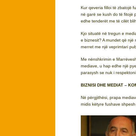
Kur qeveria filloi të zbatojë
në garë se kush do të fitojë
edhe tenderët me të cilët bl
Kjo situatë në tregun e med
e biznesit? A mundet që një 
merret me një veprimtari pub
Me nënshkrimin e Marrëveshj
mediave, u hap edhe një pyet
parasysh se nuk i respektoni
BIZNISI DHE MEDIAT – KO
Në përgjithësi, prapa mediave
midis këtyre fushave shpesh 