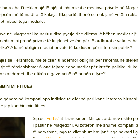
 fushata dhe t’i reklamojë të njëjtat, shumicat e mediave private në Maq
 pjesën më të madhe të kulaçit. Ekspertët thonë se nuk janë vetëm rekl
ihet mbështetja mediale.
iave në Maqedoni ka ngritur disa pyetje dhe dilema: A bëhen mediat nj
medium si pronë private të kujdeset vetëm për të ardhurat e veta, edh
like? A kanë obligim mediat private të kujdesen për interesin publik?
es së Përzhinos, me të cilën u ndërmor obligimi për reforma në sferën
je të rëndësishme: A janë fajtore edhe mediat për krizën politike, duke
n standardet dhe etikën e gazetarisë në punën e tyre?
MBINIMI FITUES
 qëndrojnë kompani apo individë të cilët së pari kanë interesa biznesi.
e jep kombinimin fitues.
Sipas
„Forbs“
-it, biznesmeni Minço Jordanov është p
i pasur në Maqedoni. Ai zotëron më shumë kompani t
të ndryshme, nga të cilat shumicat janë nga sektori i çe