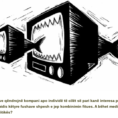
 qëndrojnë kompani apo individë të cilët së pari kanë interesa p
 midis këtyre fushave shpesh e jep kombinimin fitues. A bëhet medi
itikës?