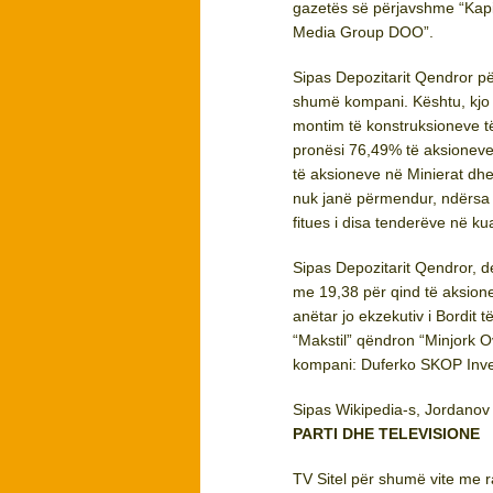
gazetës së përjavshme “Kapita
Media Group DOO”.
Sipas Depozitarit Qendror p
shumë kompani. Kështu, kjo
montim të konstruksioneve t
pronësi 76,49% të aksioneve
të aksioneve në Minierat dhe
nuk janë përmendur, ndërsa
fitues i disa tenderëve në ku
Sipas Depozitarit Qendror, d
me 19,38 për qind të aksion
anëtar jo ekzekutiv i Bordit 
“Makstil” qëndron “Minjork O
kompani: Duferko SKOP Inv
Sipas Wikipedia-s, Jordanov
PARTI DHE TELEVISIONE
TV Sitel për shumë vite me r