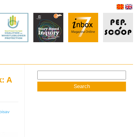
Search
k: A
for:
bisav