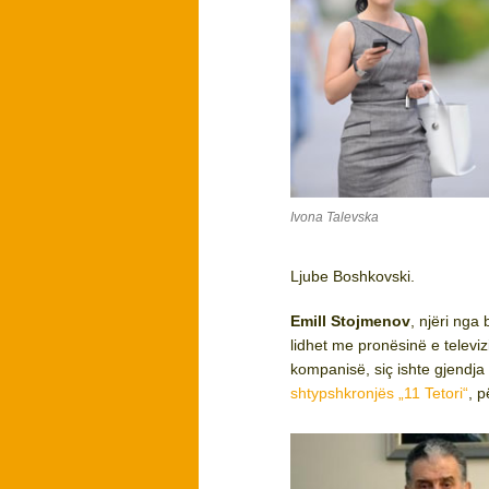
Ivona Talevska
Ljube Boshkovski.
Emill Stojmenov
, njëri nga 
lidhet me pronësinë e televi
kompanisë, siç ishte gjendja 
shtypshkronjës „11 Tetori“
, p