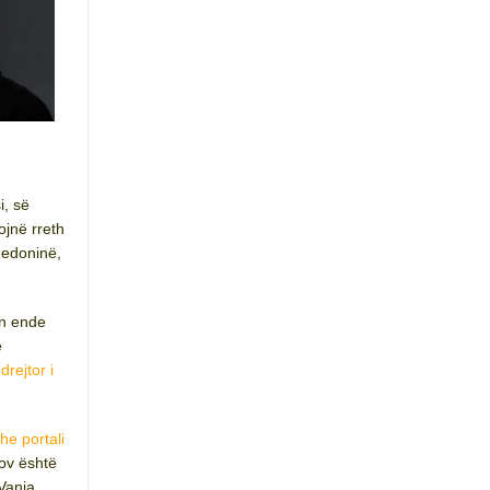
i, së
ojnë rreth
qedoninë,
on ende
e
drejtor i
he portali
nov është
 Vanja