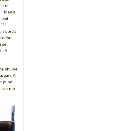
ë off-
. “Media
ionit
 “11
 i bordit
të edhe
i se
e në
, më shumë
Koçan
, Ai
ër punë
imore
me