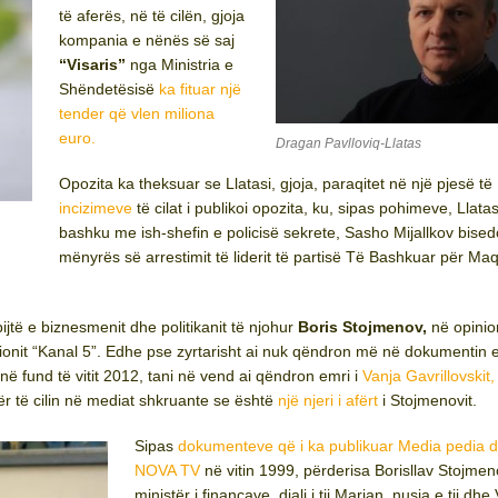
të aferës, në të cilën, gjoja
kompania e nënës së saj
“Visaris”
nga Ministria e
Shëndetësisë
ka fituar një
tender që vlen miliona
euro.
Dragan Pavlloviq-Llatas
Opozita ka theksuar se Llatasi, gjoja, paraqitet në një pjesë të
incizimeve
të cilat i publikoi opozita, ku, sipas pohimeve, Llatas
bashku me ish-shefin e policisë sekrete, Sasho Mijallkov bised
mënyrës së arrestimit të liderit të partisë Të Bashkuar për Ma
bijtë e biznesmenit dhe politikanit të njohur
Boris Stojmenov,
në opini
zionit “Kanal 5”. Edhe pse zyrtarisht ai nuk qëndron më në dokumentin 
në fund të vitit 2012, tani në vend ai qëndron emri i
Vanja Gavrillovskit, 
ër të cilin në mediat shkruante se është
një njeri i afërt
i Stojmenovit.
Sipas
dokumenteve që i ka publikuar Media pedia d
NOVA TV
në vitin 1999, përderisa Borisllav Stojme
ministër i financave, djali i tij Marjan, nusja e tij dhe