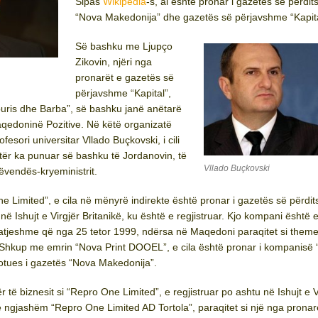
Sipas
Wikipedia
-s, ai është pronar i gazetës së përdi
“Nova Makedonija” dhe gazetës së përjavshme “Kapita
Së bashku me Ljupço
Zikovin, njëri nga
pronarët e gazetës së
përjavshme “Kapital”,
ris dhe Barba”, së bashku janë anëtarë
edoninë Pozitive. Në këtë organizatë
fesori universitar Vllado Buçkovski, i cili
tër ka punuar së bashku të Jordanovin, të
Vllado Buçkovski
zëvendës-kryeministrit.
 Limited”, e cila në mënyrë indirekte është pronar i gazetës së përdi
ë Ishujt e Virgjër Britanikë, ku është e regjistruar. Kjo kompani është 
 e atjeshme që nga 25 tetor 1999, ndërsa në Maqedoni paraqitet si theme
 Shkup me emrin “Nova Print DOOEL”, e cila është pronar i kompanisë 
botues i gazetës “Nova Makedonija”.
të biznesit si “Repro One Limited”, e regjistruar po ashtu në Ishujt e V
ë ngjashëm “Repro One Limited AD Tortola”, paraqitet si një nga pronar