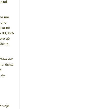
pital
 në më
 dhe
j ka në
he 80,96%
jore që
Shkup,
“Makstil”
 ai është
ë
ë dy
ërvojë