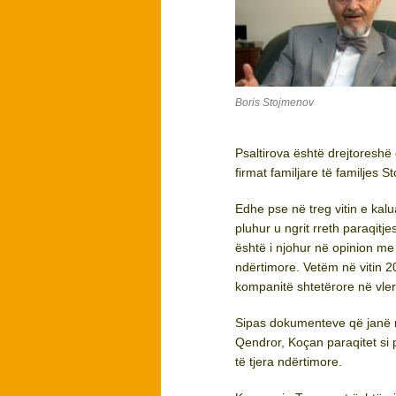
Boris Stojmenov
Psaltirova është drejtoresh
firmat familjare të familjes
Edhe pse në treg vitin e kal
pluhur u ngrit rreth paraqitje
është i njohur në opinion me
ndërtimore. Vetëm në vitin 
kompanitë shtetërore në vler
Sipas dokumenteve që janë n
Qendror, Koçan paraqitet si
të tjera ndërtimore.