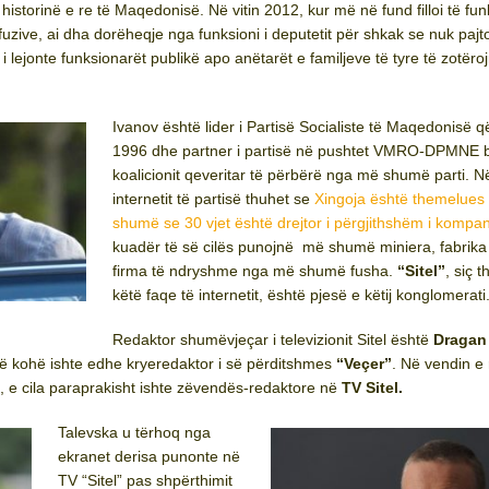
istorinë e re të Maqedonisë. Në vitin 2012, kur më në fund filloi të fu
ifuzive, ai dha dorëheqje nga funksioni i deputetit për shkak se nuk paj
 nuk i lejonte funksionarët publikë apo anëtarët e familjeve të tyre të zotër
Ivanov është lider i Partisë Socialiste të Maqedonisë që
1996 dhe partner i partisë në pushtet VMRO-DPMNE 
koalicionit qeveritar të përbërë nga më shumë parti. N
internetit të partisë thuhet se
Xingoja është themelues
shumë se 30 vjet është drejtor i përgjithshëm i kompa
kuadër të së cilës punojnë më shumë miniera, fabrika
firma të ndryshme nga më shumë fusha.
“Sitel”
, siç 
këtë faqe të internetit, është pjesë e këtij konglomerati
Redaktor shumëvjeçar i televizionit Sitel është
Dragan
r një kohë ishte edhe kryeredaktor i së përditshmes
“Veçer”
. Në vendin e 
, e cila paraprakisht ishte zëvendës-redaktore në
TV Sitel.
Talevska u tërhoq nga
ekranet derisa punonte në
TV “Sitel” pas shpërthimit