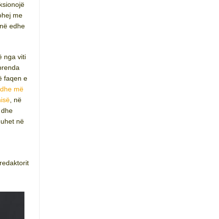
nksionojë
tohej me
ojnë edhe
 nga viti
brenda
ë faqen e
 dhe më
nisë
, në
 dhe
thuhet në
.
redaktorit