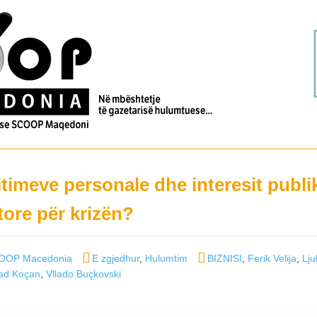
itimeve personale dhe interesit publi
tore për krizën?
Categories
Tags
COOP Macedonia
E zgjedhur
,
Hulumtim
BIZNISI
,
Ferik Velija
,
Lju
ad Koçan
,
Vllado Buçkovski