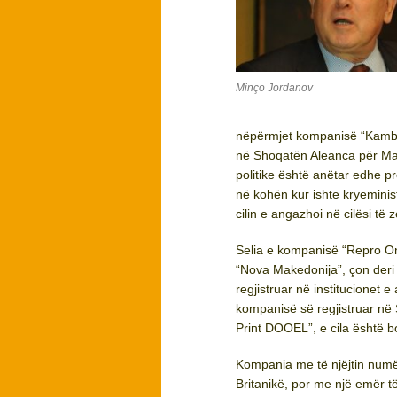
Minço Jordanov
nëpërmjet kompanisë “Kambu
në Shoqatën Aleanca për Maq
politike është anëtar edhe pro
në kohën kur ishte kryeminis
cilin e angazhoi në cilësi të 
Selia e kompanisë “Repro One
“Nova Makedonija”, çon deri n
regjistruar në institucionet
kompanisë së regjistruar në
Print DOOEL”, e cila është 
Kompania me të njëjtin numër 
Britanikë, por me një emër t