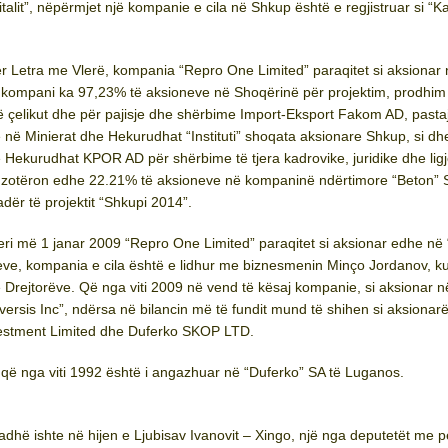
lit”, nëpërmjet një kompanie e cila në Shkup është e regjistruar si “Ka
ër Letra me Vlerë, kompania “Repro One Limited” paraqitet si aksionar
 kompani ka 97,23% të aksioneve në Shoqërinë për projektim, prodhim
ë çelikut dhe për pajisje dhe shërbime Import-Eksport Fakom AD, pasta
 në Minierat dhe Hekurudhat “Instituti” shoqata aksionare Shkup, si d
 Hekurudhat KPOR AD për shërbime të tjera kadrovike, juridike dhe lig
 zotëron edhe 22.21% të aksioneve në kompaninë ndërtimore “Beton” 
adër të projektit “Shkupi 2014”.
eri më 1 janar 2009 “Repro One Limited” paraqitet si aksionar edhe në 
eve, kompania e cila është e lidhur me biznesmenin Minço Jordanov, ku
të Drejtorëve. Që nga viti 2009 në vend të kësaj kompanie, si aksionar n
versis Inc”, ndërsa në bilancin më të fundit mund të shihen si aksionar
estment Limited dhe Duferko SKOP LTD.
 që nga viti 1992 është i angazhuar në “Duferko” SA të Luganos.
adhë ishte në hijen e Ljubisav Ivanovit – Xingo, një nga deputetët me p