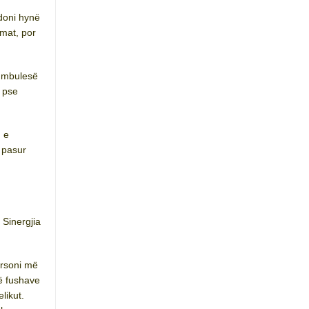
edoni hynë
amat, por
ë mbulesë
e pse
 e
 pasur
 Sinergjia
ersoni më
ë fushave
likut.