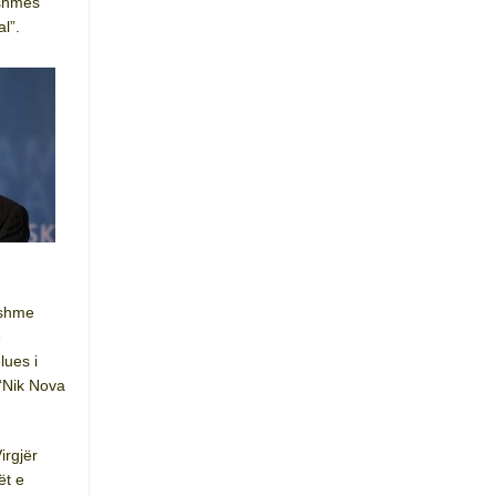
tshmes
l”.
tshme
e
lues i
“Nik Nova
irgjër
ët e