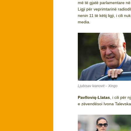
më të gjatë parlamentare në h
Ligji për veprimtarinë radiod
nenin 11 të këtij ligji, i cili
media.
Ljubisav Ivanovit – Xingo
Pavlloviq-Llatas
, i cili pë
e zëvendësoi Ivona Talevska