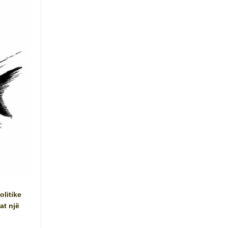
olitike
at një