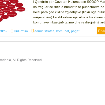
i Qendrës për Gazetari Hulumtuese SCOOP Ma
ka treguar se rritja e numrit të të punësuarve në
lokal para çdo cikli të zgjedhjeve (linku nga hulu
mëparshëm) ka shkaktuar një situatë ku shumic
komunave inkasojnë tatime dhe realizojnë të ard
Categories
Tags
Rea
efkov
Hulumtim
administratës
,
komunat
,
pagat
edonia, All Rights Reserved