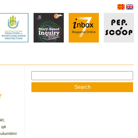
Search
for:
r
ët,
e që
Hulumtimi