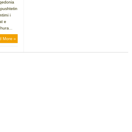
qedonia
 pushtetin
mtimi i
at e
hura...
d More »