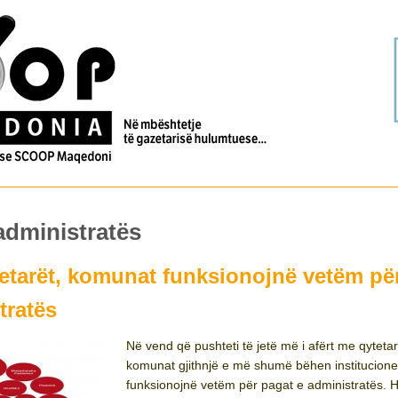
administratës
etarët, komunat funksionojnë vetëm pë
tratës
Në vend që pushteti të jetë më i afërt me qytetar
komunat gjithnjë e më shumë bëhen institucion
funksionojnë vetëm për pagat e administratës. 