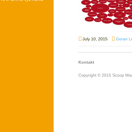
Posted
Author
July 10, 2015
Goran L
on
Kontakt
Copyright © 2015 Scoop Mac