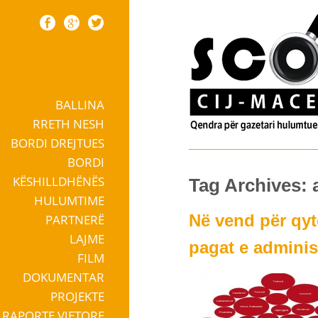
BALLINA
Skip to content
RRETH NESH
BORDI DREJTUES
BORDI
KËSHILLDHËNËS
Tag Archives: 
HULUMTIME
Në vend për qyt
PARTNERË
LAJME
pagat e adminis
FILM
DOKUMENTAR
PROJEKTE
RAPORTE VJETORE