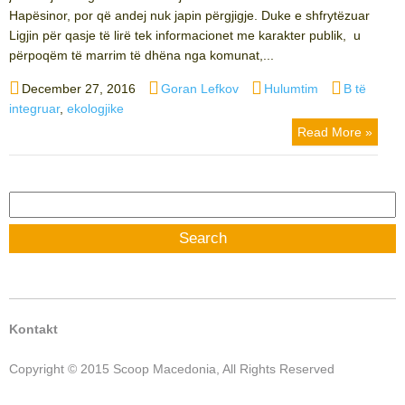
Hapësinor, por që andej nuk japin përgjigje. Duke e shfrytëzuar
Ligjin për qasje të lirë tek informacionet me karakter publik, u
përpoqëm të marrim të dhëna nga komunat,...
Posted
Author
Categories
Tags
December 27, 2016
Goran Lefkov
Hulumtim
B të
on
integruar
,
ekologjike
Read More »
Search
for:
Kontakt
Copyright © 2015 Scoop Macedonia, All Rights Reserved