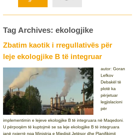
Tag Archives: ekologjike
Zbatim kaotik i rregullativës për
leje ekologjike B të integruar
autor: Goran
Lefkov
Debakël të
plotë ka
përjetuar
legjislacioni
për
implementimin e lejeve ekologjike B të integruara në Maqedoni.
U përpoqëm të kuptojmë se sa leje ekologjike B të integruara
janë nxjerrë nga Ministria e Mjedisit Jetësor dhe Planifikimit