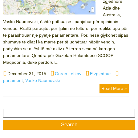
zgjedhore
Azia dhe
Australia,
Vasko Naumovski, është pothuajse i panjohur për opinionin
vendas. Rrallë paraqitet për fjalim në foltore, për replikë apo për
të parashtruar një pyetje parlamentare. Por, nëse gjykohet sipas
shumave të cilat i ka marrë për të udhëtuar nëpër vendin,
padyshim se ai është më aktiv në terren sesa në karrigen
parlamentare. Qendra për Gazetari Hulumtuese SCOOP-
Maqedonia, duke përdorur...
Posted
Author
Categories
Tags
December 31, 2015
Goran Lefkov
E zgjedhur
on
parlament
,
Vasko Naumovski
Read More »
Search
for: