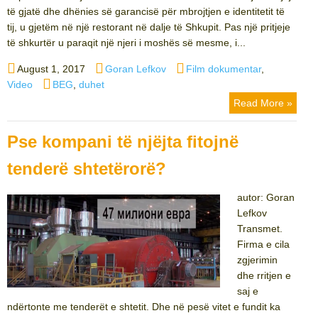
të gjatë dhe dhënies së garancisë për mbrojtjen e identitetit të
tij, u gjetëm në një restorant në dalje të Shkupit. Pas një pritjeje
të shkurtër u paraqit një njeri i moshës së mesme, i...
Posted
Author
Categories
August 1, 2017
Goran Lefkov
Film dokumentar
,
on
Tags
Video
BEG
,
duhet
Read More »
Pse kompani të njëjta fitojnë
tenderë shtetërorë?
autor: Goran
Lefkov
Transmet.
Firma e cila
zgjerimin
dhe rritjen e
saj e
ndërtonte me tenderët e shtetit. Dhe në pesë vitet e fundit ka