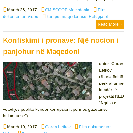
Posted
Author
Categories
March 23, 2017
CIJ SCOOP Macedonia
Film
on
Tags
dokumentar
,
Video
kampet maqedonase
,
Refugjatët
Read More »
Konfiskimi i pronave: Një nocion i
panjohur në Maqedoni
autor: Goran
Lefkov
(Storia është
përkrahur në
kuadër të
projektit NED
“Ngritja e
vetëdijes publike kundër korrupsionit përmes gazetarisë
hulumtuese”)
Posted
Author
Categories
March 10, 2017
Goran Lefkov
Film dokumentar
,
on
Tags