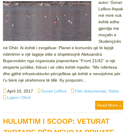
autor: Goran
Lefkov Aspak
më mirë nuk
është edhe
gjendja me
moçalin e
Studençicës
në Ohër. Ai është i zvogëluar. Planet e komunës që të lejojë
ndërtimin e një lagjeje elite e shqetësojnë Aleksandra
Bujarovskën nga organizata joqeveritare “Front 21/42” si një
eksperte juridike, fokusi i së cilës është mjedisi. “Me ndërtesa
dhe gjithë infrastrukturën përcjellëse që është e nevojshme për
t’u bërë një strehimore të tillë. Ky propozim...
Posted
Author
Categories
April 10, 2017
Goran Lefkov
Film dokumentar
,
Video
on
Tags
Liqeni i Ohrit
Read More »
HULUMTIM I SCOOP: VETURAT