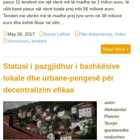
pasur 11 tenderë me një vlerë më të madhe se 1 milion euro, të
cilët kanë pasur një vlerë totale prej mbi 56 milionë euro.
Tenderi me vlerën më të madhe prej tyre arrin në 38 milionë
euro dhe është fituar në vitin...
Posted
Author
Categories
May 26, 2017
Goran Lefkov
Film dokumentar
,
Video
on
Tags
biznesmen
,
tenderë
Read More »
Statusi i pazgjidhur i bashkësive
lokale dhe urbane-pengesë për
decentralizim efikas
autor:
Aleksandar
Pisarev
Storjet
gazetareske
realizohen