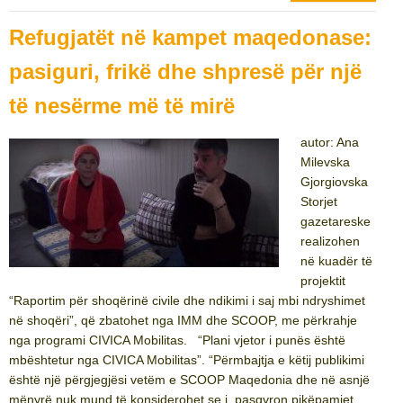
Refugjatët në kampet maqedonase:
pasiguri, frikë dhe shpresë për një
të nesërme më të mirë
autor: Ana
Milevska
Gjorgiovska
Storjet
gazetareske
realizohen
në kuadër të
projektit
“Raportim për shoqërinë civile dhe ndikimi i saj mbi ndryshimet
në shoqëri”, që zbatohet nga IMM dhe SCOOP, me përkrahje
nga programi CIVICA Mobilitas. “Plani vjetor i punës është
mbështetur nga CIVICA Mobilitas”. “Përmbajtja e këtij publikimi
është një përgjegjësi vetëm e SCOOP Maqedonia dhe në asnjë
mënyrë nuk mund të konsiderohet se i pasqyron pikëpamjet...