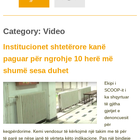
Category:
Video
Institucionet shtetërore kanë
paguar për ngrohje 10 herë më
shumë sesa duhet
Ekipi i
SCOOP-it i
ka shqyrtuar
të gjitha
gjetjet e
denoncuesit
për
keqpërdorime. Kemi vendosur të kërkojmë një takim me të për
të parë se nëse janë të vërteta këto indikacione. Pas një bindjeje