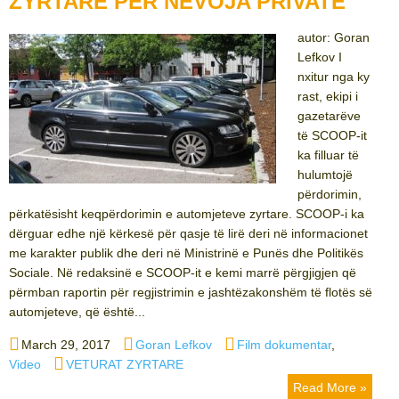
ZYRTARE PËR NEVOJA PRIVATE
autor: Goran
Lefkov I
nxitur nga ky
rast, ekipi i
gazetarëve
të SCOOP-it
ka filluar të
hulumtojë
përdorimin,
përkatësisht keqpërdorimin e automjeteve zyrtare. SCOOP-i ka
dërguar edhe një kërkesë për qasje të lirë deri në informacionet
me karakter publik dhe deri në Ministrinë e Punës dhe Politikës
Sociale. Në redaksinë e SCOOP-it e kemi marrë përgjigjen që
përmban raportin për regjistrimin e jashtëzakonshëm të flotës së
automjeteve, që është...
Posted
Author
Categories
March 29, 2017
Goran Lefkov
Film dokumentar
,
on
Tags
Video
VETURAT ZYRTARE
Read More »