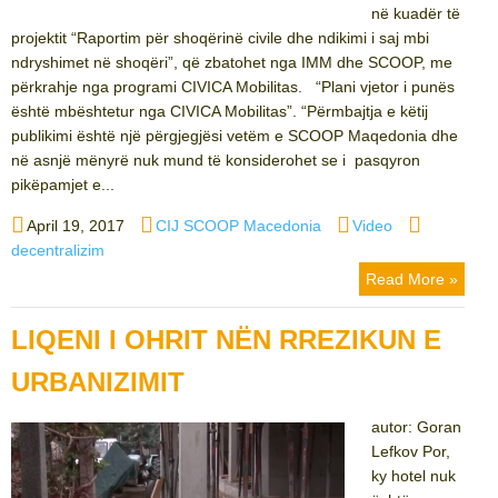
në kuadër të
projektit “Raportim për shoqërinë civile dhe ndikimi i saj mbi
ndryshimet në shoqëri”, që zbatohet nga IMM dhe SCOOP, me
përkrahje nga programi CIVICA Mobilitas. “Plani vjetor i punës
është mbështetur nga CIVICA Mobilitas”. “Përmbajtja e këtij
publikimi është një përgjegjësi vetëm e SCOOP Maqedonia dhe
në asnjë mënyrë nuk mund të konsiderohet se i pasqyron
pikëpamjet e...
Posted
Author
Categories
Tags
April 19, 2017
CIJ SCOOP Macedonia
Video
on
decentralizim
Read More »
LIQENI I OHRIT NËN RREZIKUN E
URBANIZIMIT
autor: Goran
Lefkov Por,
ky hotel nuk