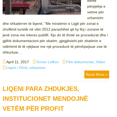
është
përpjekja e
vetme për
urbanizim
dhe shkatërrim të liqenit. “Me miratimin e Ligjit për zonat e
zhvillimit turistik në vitin 2012 parashihet që ky lloj i zonave të
jenë zona me interes publiK. Kjo do të thotë se procedurat dhe i
gjithë dokumentacioni për zbatim, gjegjësisht për zbatimin e
ndërtimit të të njëjtave me një procedurë të përshpejtuar ose të
shkurtuar....
Posted
Author
Categories
April 11, 2017
Goran Lefkov
Film dokumentar
,
Video
on
Tags
Liqeni i Ohrit
,
urbanizim
Read More »
LIQENI PARA ZHDUKJES,
INSTITUCIONET MENDOJNË
VETËM PËR PROFIT